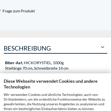
Frage zum Produkt
BESCHREIBUNG
Biber-Axt
, HICKORYSTIEL, 1000g
Stiellänge 70 cm, Schneidbreite 14 cm
Diese Webseite verwendet Cookies und andere
KUNDENREZENSIONEN
Technologien
Wir verwenden Cookies und ähnliche Technologien, auch von
Drittanbietern, um die ordentliche Funktionsweise der Website zu
gewährleisten, die Nutzung unseres Angebotes zu analysieren und
Ihnen ein bestmögliches Einkaufserlebnis bieten zu können.