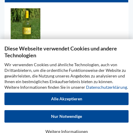
Diese Webseite verwendet Cookies und andere
Technologien
GELBE MUSKATELLER 2018, 0,75l
Wir verwenden Cookies und ähnliche Technologien, auch von
Drittanbietern, um die ordentliche Funktionsweise der Website zu
gewährleisten, die Nutzung unseres Angebotes zu analysieren und
8,00 EUR
Ihnen ein bestmögliches Einkaufserlebnis bieten zu können.
Weitere Informationen finden Sie in unserer
Datenschutzerklärung
.
Alle Akzeptieren
Impressum
Kontakt
Versand- & Zahlungsbedingungen
Widerrufsrecht & Muster-Widerrufsformular
AGB
Nur Notwendige
Privatsphäre und Datenschutz
Cookie Einstellungen
Weitere Informationen