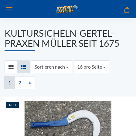
KULTURSICHELN-GERTEL-
PRAXEN MÜLLER SEIT 1675
Sortieren nach
pro Seite
Sortieren nach
16 pro Seite
1
2
»
NEU