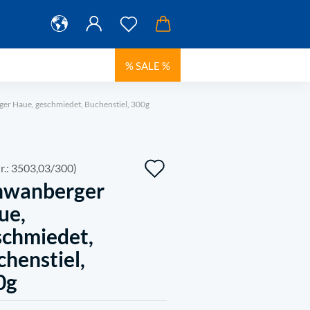
% SALE %
er Haue, geschmiedet, Buchenstiel, 300g
Auf
r.:
3503,03/300
)
hwanberger
den
ue,
Merkzettel
schmiedet,
henstiel,
0g