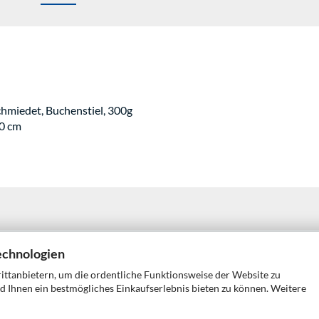
chmiedet, Buchenstiel, 300g
30 cm
echnologien
ttanbietern, um die ordentliche Funktionsweise der Website zu
 Zahlungsbedingungen
Widerrufsrecht & Muster-Widerrufsformular
A
d Ihnen ein bestmögliches Einkaufserlebnis bieten zu können. Weitere
Cookie Einstellungen