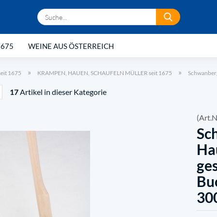
Suche...
1675
WEINE AUS ÖSTERREICH
»
»
it 1675
KRAMPEN, HAUEN, SCHAUFELN MÜLLER seit 1675
Schwanberg
17
Artikel in dieser Kategorie
(Art.N
Sc
Ha
ge
Buc
30