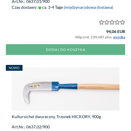
Art.Nr.: 0637,01/900
Czas dostawy:
ca. 3-4 Tage
(międzynarodowa dostawa)
94,06 EUR
Włącznie. 23% VAT. plus.
wysyłka
DODAJ DO KOSZYKA
NOWO
Kultursichel dwureczny, Trzonek HICKORY, 900g
Art.Nr.: 0637,02/900