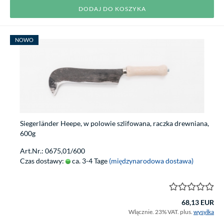
DODAJ DO KOSZYKA
NOWO
Siegerländer Heepe, w polowie szlifowana, raczka drewniana,
600g
Art.Nr.: 0675,01/600
Czas dostawy:
ca. 3-4 Tage
(międzynarodowa dostawa)
68,13 EUR
Włącznie. 23% VAT. plus.
wysyłka