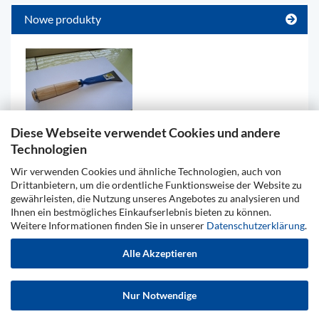
Nowe produkty
Diese Webseite verwendet Cookies und andere
Technologien
Baleisen, Specjalna jakosc, Raczka drewniana z pierscieniem
Wir verwenden Cookies und ähnliche Technologien, auch von
Drittanbietern, um die ordentliche Funktionsweise der Website zu
88,61 EUR
gewährleisten, die Nutzung unseres Angebotes zu analysieren und
Ihnen ein bestmögliches Einkaufserlebnis bieten zu können.
Weitere Informationen finden Sie in unserer
Datenschutzerklärung
.
Alle Akzeptieren
Impressum
Kontakt
Warunki wysyłki i płatności
Prawo do odstąpienia od umowy i przykładowy formularz
odstąpienia
Nur Notwendige
OGH
Polityka prywatnosci
Cookie Einstellungen